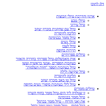
דלג לתוכן
ארגון והדרכת טיולי קבוצות
טיולי טבע
טיול עירוני
טיול עם שחקנית בזכרון יעקב
הליכה לקיסריה
טיול מזמר בבנימינה
טיולי נשים
טיול לעכו
תיירות בחיפה
טיולים ספרותיים
אות מאבשלום-טיול ספרותי בחדרה והאזור
בעקבות הספרים -אנשי בראשית ועשו
טיול בעקבות הספר "חוות העלמות"
טיול שקיעה ולילה
הליכה לקיסריה
טיול טו באב בזכרון יעקב
טיול לילי בעקבות סיפורי נשים בחיפה
טיולים מזמרים
זו שנולדה ליד הים-טיול מזמר בחוף השרון
טיול מזמר בבנימינה
את ואני והרוח – טיול מזמר בכרמל
הכל פתוח – טיול מזמר נעמי שמר ורחל