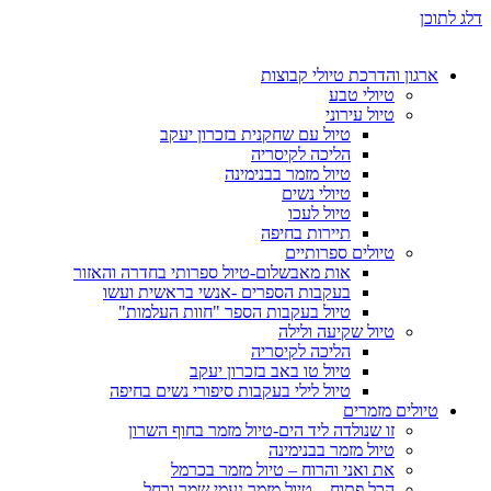
דלג לתוכן
ארגון והדרכת טיולי קבוצות
טיולי טבע
טיול עירוני
טיול עם שחקנית בזכרון יעקב
הליכה לקיסריה
טיול מזמר בבנימינה
טיולי נשים
טיול לעכו
תיירות בחיפה
טיולים ספרותיים
אות מאבשלום-טיול ספרותי בחדרה והאזור
בעקבות הספרים -אנשי בראשית ועשו
טיול בעקבות הספר "חוות העלמות"
טיול שקיעה ולילה
הליכה לקיסריה
טיול טו באב בזכרון יעקב
טיול לילי בעקבות סיפורי נשים בחיפה
טיולים מזמרים
זו שנולדה ליד הים-טיול מזמר בחוף השרון
טיול מזמר בבנימינה
את ואני והרוח – טיול מזמר בכרמל
הכל פתוח – טיול מזמר נעמי שמר ורחל