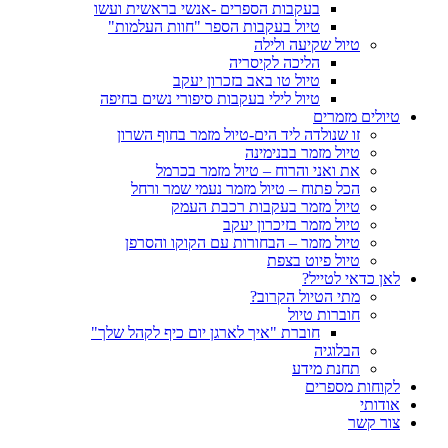
בעקבות הספרים -אנשי בראשית ועשו
טיול בעקבות הספר "חוות העלמות"
טיול שקיעה ולילה
הליכה לקיסריה
טיול טו באב בזכרון יעקב
טיול לילי בעקבות סיפורי נשים בחיפה
טיולים מזמרים
זו שנולדה ליד הים-טיול מזמר בחוף השרון
טיול מזמר בבנימינה
את ואני והרוח – טיול מזמר בכרמל
הכל פתוח – טיול מזמר נעמי שמר ורחל
טיול מזמר בעקבות רכבת העמק
טיול מזמר בזיכרון יעקב
טיול מזמר – הבחורות עם הקוקו והסרפן
טיול פיוט בצפת
לאן כדאי לטייל?
מתי הטיול הקרוב?
חוברות טיול
חוברת "איך לארגן יום כיף לקהל שלך"
הבלוגיה
תחנת מידע
לקוחות מספרים
אודותי
צור קשר