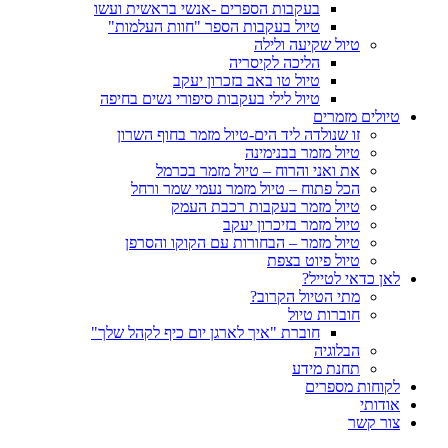
בעקבות הספרים -אנשי בראשית ועשו
טיול בעקבות הספר "חוות העלמות"
טיול שקיעה ולילה
הליכה לקיסריה
טיול טו באב בזכרון יעקב
טיול לילי בעקבות סיפורי נשים בחיפה
טיולים מזמרים
זו שנולדה ליד הים-טיול מזמר בחוף השרון
טיול מזמר בבנימינה
את ואני והרוח – טיול מזמר בכרמל
הכל פתוח – טיול מזמר נעמי שמר ורחל
טיול מזמר בעקבות רכבת העמק
טיול מזמר בזיכרון יעקב
טיול מזמר – הבחורות עם הקוקו והסרפן
טיול פיוט בצפת
לאן כדאי לטייל?
מתי הטיול הקרוב?
חוברות טיול
חוברת "איך לארגן יום כיף לקהל שלך"
הבלוגיה
תחנת מידע
לקוחות מספרים
אודותי
צור קשר