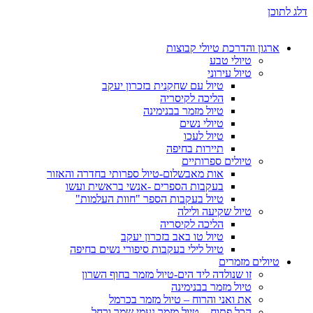
דלג לתוכן
ארגון והדרכת טיולי קבוצות
טיולי טבע
טיול עירוני
טיול עם שחקנית בזכרון יעקב
הליכה לקיסריה
טיול מזמר בבנימינה
טיולי נשים
טיול לעכו
תיירות בחיפה
טיולים ספרותיים
אות מאבשלום-טיול ספרותי בחדרה והאזור
בעקבות הספרים -אנשי בראשית ועשו
טיול בעקבות הספר "חוות העלמות"
טיול שקיעה ולילה
הליכה לקיסריה
טיול טו באב בזכרון יעקב
טיול לילי בעקבות סיפורי נשים בחיפה
טיולים מזמרים
זו שנולדה ליד הים-טיול מזמר בחוף השרון
טיול מזמר בבנימינה
את ואני והרוח – טיול מזמר בכרמל
הכל פתוח – טיול מזמר נעמי שמר ורחל