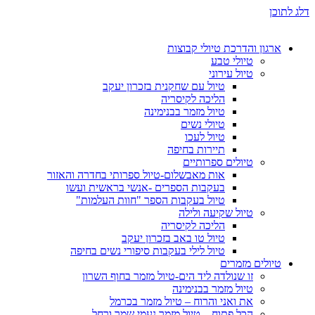
דלג לתוכן
ארגון והדרכת טיולי קבוצות
טיולי טבע
טיול עירוני
טיול עם שחקנית בזכרון יעקב
הליכה לקיסריה
טיול מזמר בבנימינה
טיולי נשים
טיול לעכו
תיירות בחיפה
טיולים ספרותיים
אות מאבשלום-טיול ספרותי בחדרה והאזור
בעקבות הספרים -אנשי בראשית ועשו
טיול בעקבות הספר "חוות העלמות"
טיול שקיעה ולילה
הליכה לקיסריה
טיול טו באב בזכרון יעקב
טיול לילי בעקבות סיפורי נשים בחיפה
טיולים מזמרים
זו שנולדה ליד הים-טיול מזמר בחוף השרון
טיול מזמר בבנימינה
את ואני והרוח – טיול מזמר בכרמל
הכל פתוח – טיול מזמר נעמי שמר ורחל