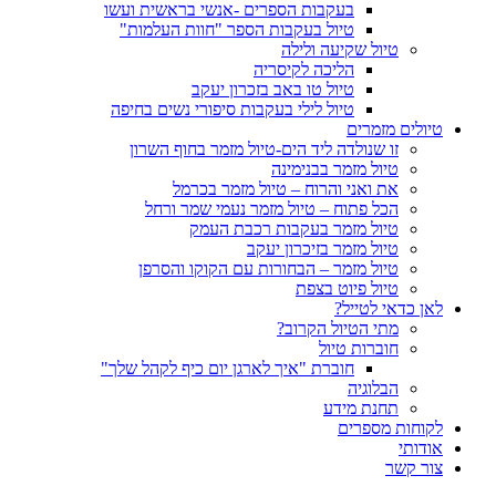
בעקבות הספרים -אנשי בראשית ועשו
טיול בעקבות הספר "חוות העלמות"
טיול שקיעה ולילה
הליכה לקיסריה
טיול טו באב בזכרון יעקב
טיול לילי בעקבות סיפורי נשים בחיפה
טיולים מזמרים
זו שנולדה ליד הים-טיול מזמר בחוף השרון
טיול מזמר בבנימינה
את ואני והרוח – טיול מזמר בכרמל
הכל פתוח – טיול מזמר נעמי שמר ורחל
טיול מזמר בעקבות רכבת העמק
טיול מזמר בזיכרון יעקב
טיול מזמר – הבחורות עם הקוקו והסרפן
טיול פיוט בצפת
לאן כדאי לטייל?
מתי הטיול הקרוב?
חוברות טיול
חוברת "איך לארגן יום כיף לקהל שלך"
הבלוגיה
תחנת מידע
לקוחות מספרים
אודותי
צור קשר