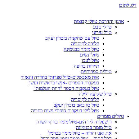
דלג לתוכן
ארגון והדרכת טיולי קבוצות
טיולי טבע
טיול עירוני
טיול עם שחקנית בזכרון יעקב
הליכה לקיסריה
טיול מזמר בבנימינה
טיולי נשים
טיול לעכו
תיירות בחיפה
טיולים ספרותיים
אות מאבשלום-טיול ספרותי בחדרה והאזור
בעקבות הספרים -אנשי בראשית ועשו
טיול בעקבות הספר "חוות העלמות"
טיול שקיעה ולילה
הליכה לקיסריה
טיול טו באב בזכרון יעקב
טיול לילי בעקבות סיפורי נשים בחיפה
טיולים מזמרים
זו שנולדה ליד הים-טיול מזמר בחוף השרון
טיול מזמר בבנימינה
את ואני והרוח – טיול מזמר בכרמל
הכל פתוח – טיול מזמר נעמי שמר ורחל