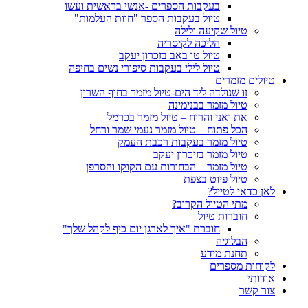
בעקבות הספרים -אנשי בראשית ועשו
טיול בעקבות הספר "חוות העלמות"
טיול שקיעה ולילה
הליכה לקיסריה
טיול טו באב בזכרון יעקב
טיול לילי בעקבות סיפורי נשים בחיפה
טיולים מזמרים
זו שנולדה ליד הים-טיול מזמר בחוף השרון
טיול מזמר בבנימינה
את ואני והרוח – טיול מזמר בכרמל
הכל פתוח – טיול מזמר נעמי שמר ורחל
טיול מזמר בעקבות רכבת העמק
טיול מזמר בזיכרון יעקב
טיול מזמר – הבחורות עם הקוקו והסרפן
טיול פיוט בצפת
לאן כדאי לטייל?
מתי הטיול הקרוב?
חוברות טיול
חוברת "איך לארגן יום כיף לקהל שלך"
הבלוגיה
תחנת מידע
לקוחות מספרים
אודותי
צור קשר