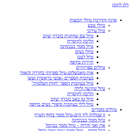
דלג לתוכן
ארגון והדרכת טיולי קבוצות
טיולי טבע
טיול עירוני
טיול עם שחקנית בזכרון יעקב
הליכה לקיסריה
טיול מזמר בבנימינה
טיולי נשים
טיול לעכו
תיירות בחיפה
טיולים ספרותיים
אות מאבשלום-טיול ספרותי בחדרה והאזור
בעקבות הספרים -אנשי בראשית ועשו
טיול בעקבות הספר "חוות העלמות"
טיול שקיעה ולילה
הליכה לקיסריה
טיול טו באב בזכרון יעקב
טיול לילי בעקבות סיפורי נשים בחיפה
טיולים מזמרים
זו שנולדה ליד הים-טיול מזמר בחוף השרון
טיול מזמר בבנימינה
את ואני והרוח – טיול מזמר בכרמל
הכל פתוח – טיול מזמר נעמי שמר ורחל