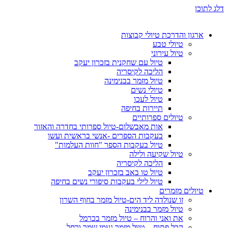
דלג לתוכן
ארגון והדרכת טיולי קבוצות
טיולי טבע
טיול עירוני
טיול עם שחקנית בזכרון יעקב
הליכה לקיסריה
טיול מזמר בבנימינה
טיולי נשים
טיול לעכו
תיירות בחיפה
טיולים ספרותיים
אות מאבשלום-טיול ספרותי בחדרה והאזור
בעקבות הספרים -אנשי בראשית ועשו
טיול בעקבות הספר "חוות העלמות"
טיול שקיעה ולילה
הליכה לקיסריה
טיול טו באב בזכרון יעקב
טיול לילי בעקבות סיפורי נשים בחיפה
טיולים מזמרים
זו שנולדה ליד הים-טיול מזמר בחוף השרון
טיול מזמר בבנימינה
את ואני והרוח – טיול מזמר בכרמל
הכל פתוח – טיול מזמר נעמי שמר ורחל