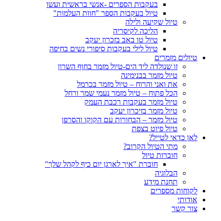
בעקבות הספרים -אנשי בראשית ועשו
טיול בעקבות הספר "חוות העלמות"
טיול שקיעה ולילה
הליכה לקיסריה
טיול טו באב בזכרון יעקב
טיול לילי בעקבות סיפורי נשים בחיפה
טיולים מזמרים
זו שנולדה ליד הים-טיול מזמר בחוף השרון
טיול מזמר בבנימינה
את ואני והרוח – טיול מזמר בכרמל
הכל פתוח – טיול מזמר נעמי שמר ורחל
טיול מזמר בעקבות רכבת העמק
טיול מזמר בזיכרון יעקב
טיול מזמר – הבחורות עם הקוקו והסרפן
טיול פיוט בצפת
לאן כדאי לטייל?
מתי הטיול הקרוב?
חוברות טיול
חוברת "איך לארגן יום כיף לקהל שלך"
הבלוגיה
תחנת מידע
לקוחות מספרים
אודותי
צור קשר