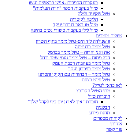
בעקבות הספרים -אנשי בראשית ועשו
טיול בעקבות הספר "חוות העלמות"
טיול שקיעה ולילה
הליכה לקיסריה
טיול טו באב בזכרון יעקב
טיול לילי בעקבות סיפורי נשים בחיפה
טיולים מזמרים
זו שנולדה ליד הים-טיול מזמר בחוף השרון
טיול מזמר בבנימינה
את ואני והרוח – טיול מזמר בכרמל
הכל פתוח – טיול מזמר נעמי שמר ורחל
טיול מזמר בעקבות רכבת העמק
טיול מזמר בזיכרון יעקב
טיול מזמר – הבחורות עם הקוקו והסרפן
טיול פיוט בצפת
לאן כדאי לטייל?
מתי הטיול הקרוב?
חוברות טיול
חוברת "איך לארגן יום כיף לקהל שלך"
הבלוגיה
תחנת מידע
לקוחות מספרים
אודותי
צור קשר