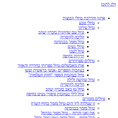
דלג לתוכן
ארגון והדרכת טיולי קבוצות
טיולי טבע
טיול עירוני
טיול עם שחקנית בזכרון יעקב
הליכה לקיסריה
טיול מזמר בבנימינה
טיולי נשים
טיול לעכו
תיירות בחיפה
טיולים ספרותיים
אות מאבשלום-טיול ספרותי בחדרה והאזור
בעקבות הספרים -אנשי בראשית ועשו
טיול בעקבות הספר "חוות העלמות"
טיול שקיעה ולילה
הליכה לקיסריה
טיול טו באב בזכרון יעקב
טיול לילי בעקבות סיפורי נשים בחיפה
טיולים מזמרים
זו שנולדה ליד הים-טיול מזמר בחוף השרון
טיול מזמר בבנימינה
את ואני והרוח – טיול מזמר בכרמל
הכל פתוח – טיול מזמר נעמי שמר ורחל