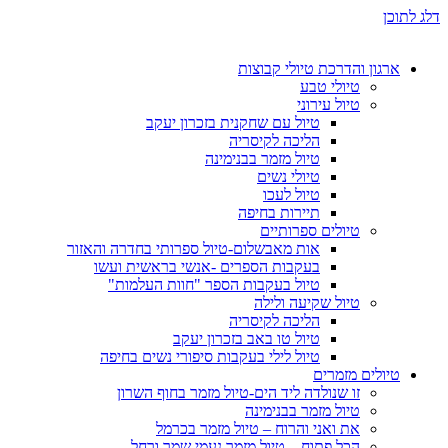
דלג לתוכן
ארגון והדרכת טיולי קבוצות
טיולי טבע
טיול עירוני
טיול עם שחקנית בזכרון יעקב
הליכה לקיסריה
טיול מזמר בבנימינה
טיולי נשים
טיול לעכו
תיירות בחיפה
טיולים ספרותיים
אות מאבשלום-טיול ספרותי בחדרה והאזור
בעקבות הספרים -אנשי בראשית ועשו
טיול בעקבות הספר "חוות העלמות"
טיול שקיעה ולילה
הליכה לקיסריה
טיול טו באב בזכרון יעקב
טיול לילי בעקבות סיפורי נשים בחיפה
טיולים מזמרים
זו שנולדה ליד הים-טיול מזמר בחוף השרון
טיול מזמר בבנימינה
את ואני והרוח – טיול מזמר בכרמל
הכל פתוח – טיול מזמר נעמי שמר ורחל