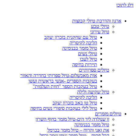
דלג לתוכן
ארגון והדרכת טיולי קבוצות
טיולי טבע
טיול עירוני
טיול עם שחקנית בזכרון יעקב
הליכה לקיסריה
טיול מזמר בבנימינה
טיולי נשים
טיול לעכו
תיירות בחיפה
טיולים ספרותיים
אות מאבשלום-טיול ספרותי בחדרה והאזור
בעקבות הספרים -אנשי בראשית ועשו
טיול בעקבות הספר "חוות העלמות"
טיול שקיעה ולילה
הליכה לקיסריה
טיול טו באב בזכרון יעקב
טיול לילי בעקבות סיפורי נשים בחיפה
טיולים מזמרים
זו שנולדה ליד הים-טיול מזמר בחוף השרון
טיול מזמר בבנימינה
את ואני והרוח – טיול מזמר בכרמל
הכל פתוח – טיול מזמר נעמי שמר ורחל