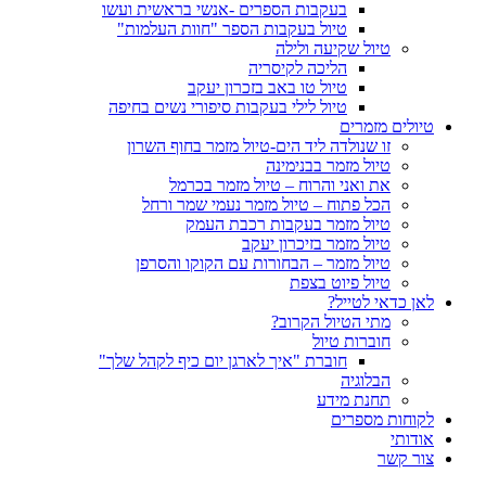
בעקבות הספרים -אנשי בראשית ועשו
טיול בעקבות הספר "חוות העלמות"
טיול שקיעה ולילה
הליכה לקיסריה
טיול טו באב בזכרון יעקב
טיול לילי בעקבות סיפורי נשים בחיפה
טיולים מזמרים
זו שנולדה ליד הים-טיול מזמר בחוף השרון
טיול מזמר בבנימינה
את ואני והרוח – טיול מזמר בכרמל
הכל פתוח – טיול מזמר נעמי שמר ורחל
טיול מזמר בעקבות רכבת העמק
טיול מזמר בזיכרון יעקב
טיול מזמר – הבחורות עם הקוקו והסרפן
טיול פיוט בצפת
לאן כדאי לטייל?
מתי הטיול הקרוב?
חוברות טיול
חוברת "איך לארגן יום כיף לקהל שלך"
הבלוגיה
תחנת מידע
לקוחות מספרים
אודותי
צור קשר