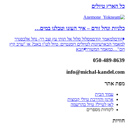
כל הארץ טיולים
כלניות ונחל זורם – איך העזנו וטבלנו במים…
קודם
למאמר קודם
מסלול סלול אל תותי עץ וצב רך- נחל אלכסנדר
למאמר הבא
רעיונות לטיולים רומנטיים: טיול לט"ו באב? או "ערב קיץ
חם"…כמאמר המשורר
הבא
050-489-8639
info@michal-kandel.com
מפת אתר
עמוד הבית
ארגון והדרכת טיולי קבוצות
לאן לטייל? טיול בהרשמה
לקוחות מספרים
חוויות