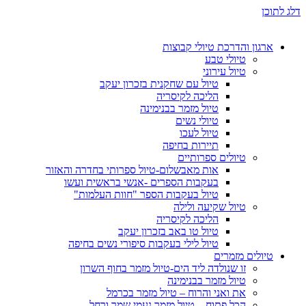
דלג לתוכן
ארגון והדרכת טיולי קבוצות
טיולי טבע
טיול עירוני
טיול עם שחקנית בזכרון יעקב
הליכה לקיסריה
טיול מזמר בבנימינה
טיולי נשים
טיול לעכו
תיירות בחיפה
טיולים ספרותיים
אות מאבשלום-טיול ספרותי בחדרה והאזור
בעקבות הספרים -אנשי בראשית ועשו
טיול בעקבות הספר "חוות העלמות"
טיול שקיעה ולילה
הליכה לקיסריה
טיול טו באב בזכרון יעקב
טיול לילי בעקבות סיפורי נשים בחיפה
טיולים מזמרים
זו שנולדה ליד הים-טיול מזמר בחוף השרון
טיול מזמר בבנימינה
את ואני והרוח – טיול מזמר בכרמל
הכל פתוח – טיול מזמר נעמי שמר ורחל