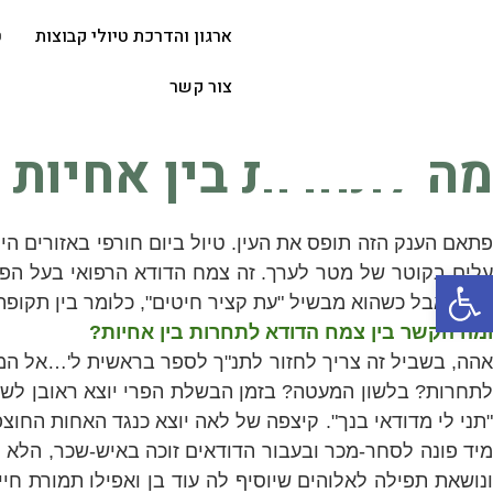
ארגון והדרכת טיולי קבוצות
ט
צור קשר
מה לתחרות בין אחיות
פתאם הענק הזה תופס את העין. טיול ביום חורפי באזורים הי
לים בקוטר של מטר לערך. זה צמח הדודא הרפואי בעל הפר
פתח סרגל נגישות
בוסר אבל כשהוא מבשיל "עת קציר חיטים", כלומר בין תקופת
ומה הקשר בין צמח הדודא לתחרות בין אחיות?
אהה, בשביל זה צריך לחזור לתנ"ך לספר בראשית ל'…אל המש
לתחרות? בלשון המעטה? בזמן הבשלת הפרי יוצא ראובן לשד
תני לי מדודאי בנך". קיצפה של לאה יוצא כנגד האחות החו
מיד פונה לסחר-מכר ובעבור הדודאים זוכה באיש-שכר, הלא 
נושאת תפילה לאלוהים שיוסיף לה עוד בן ואפילו תמורת חי