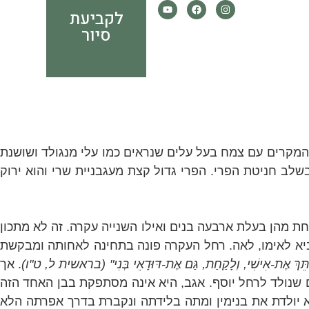
לקביעת
סיור
וב המקרים עם צמח בעל עלים שנראים כמו עלי מנגולד ושושנת
בשלב חניטת הפרי. הפרי גדול
קצת
מעגבניית שרי והוא ירוק
 מהן בעלת ארבעה בנים ואילו השנייה עקרה. זה לא מתכון
יא לאימו, לאה. רחל העקרה פונה בתחינה לאחותה ומבקשת
ּךְ אֶת-אִישִׁי, וְלָקַחַת, גַּם אֶת-דּוּדָאֵי בְּנִי
" (בראשית ל, ט"ו)
. אך
ם שנולד לרחל יוסף. אגב, היא אינה מסתפקת בבן האחד הזה
א יולדת את בנימין ומתה בלידתה ונקברת
בדרך
אפרתה הלא