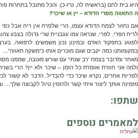
היא בית לחם (בראשית לה, ט"ז-כ). והכל מתובל בתחרות פור
ה התאווה מפרי הדודא – יין או שיכר?
ם נחזור לצמח הדודא עצמו, הרי שלפרח אין ריח אבל כפ
לריח הפרי. לפרי, שנראה עמו עגבניית שרי גדולה בצבע צהוב
פגוע בתפקוד האדם ובמינון נכון משמשים לרפואה. בערב
במקומותנו כמה יקבים שגם מוכרים אותו כ"משקה תאווה"…
מאחר ומדובר בצמח 'רב שנתי' עם שורש מעובה, שממנו מסתעפ
ולמה אני חוזרת ואומרת כל הזמן – שיכר ולא יין? הרי בשנ
לפריות אחרים, נקרא שיכר כדי להבדיל. הדבר לא קשור לכש
מזמינה אותך ליצור איתי קשר ולהזמין טיול לקבוצה שלך…
וב
שתפו:
למאמרים נוספים