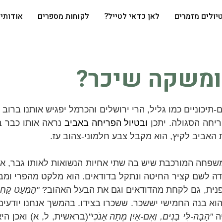
יולים מזמרים
לאן כדאי לטייל?
לקוחות מספרים
אודותי
 ומשקה שיכר?
ם-תיכוניים כמו גליל, הרי ירושלים והכרמל יפגיש אותנו בר
יחה הסגולה. יתכן
ובטיול
הפריחה באביב
נראה אותו כבר 
 האביב לקיץ, הוא מקבל צבע חלמוני-צהוב עז.
פחה המורכבת שיש בה שתי אחיות הנשואות לאותו גבר, אחת
ה לשם קציר החיטה ונתקל בדודאים. הוא מלקט מהפרי ומב
צפנית, גם לקחת מהדודאים וגם את הבעל האהוב?
"הַמְעַט קַחְתֵ
הוא בנה החמישי יששכר. ששכרו בצידו. בהמשך אנחנו יודעי
יה
"הָבָה-לִּי בָנִים, וְאִם-אַיִן מֵתָה אָנֹכִי
"
(בראשית, ל, א) ואכן הי