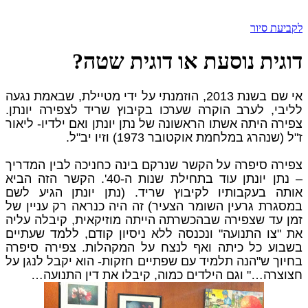
לקביעת סיור
דוגית נוסעת או דוגית שטה?
אי שם בשנת 2013, הוזמנתי על ידי מטיילת, שבאמת נגעה
לליבי, לערב הוקרה שערכו בקיבוץ שריד לצפירה יונתן.
צפירה היתה אשתו הראשונה של נתן יונתן ואם ילדיו- ליאור
ז"ל (שנהרג במלחמת אוקטובר 1973) וזיו יב"ל.
צפירה סיפרה על הקשר שנרקם בינה כחניכה לבין המדריך
– נתן יונתן עוד בתחילת שנות ה-40'. הקשר הזה הביא
אותה בעקבותיו לקיבוץ שריד. (נתן יונתן הגיע לשם
במסגרת גרעין השומר הצעיר) זה היה כנראה רק עניין של
זמן עד שצפירה שבהכשרתה הייתה מוזיקאית, קיבלה עליה
את "צו התנועה" ונכנסה ללא ניסיון קודם, ללמד שעתיים
בשבוע כל כיתה ואף לנצח על המקהלות. צפירה סיפרה
בחיוך ש"הנה תלמיד עם שפתיים חזקות- הוא יקבל לנגן על
חצוצרה…" וגם הילדים כמוה, קיבלו את דין התנועה…