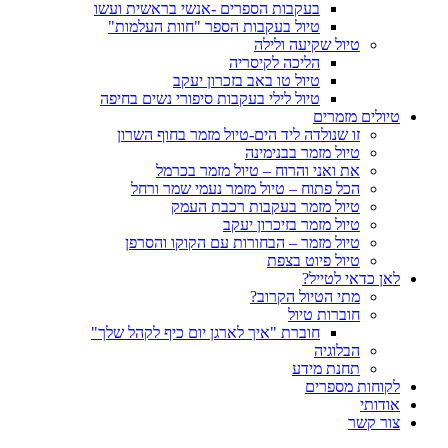
בעקבות הספרים -אנשי בראשית ועשו
טיול בעקבות הספר "חוות העלמות"
טיול שקיעה ולילה
הליכה לקיסריה
טיול טו באב בזכרון יעקב
טיול לילי בעקבות סיפורי נשים בחיפה
טיולים מזמרים
זו שנולדה ליד הים-טיול מזמר בחוף השרון
טיול מזמר בבנימינה
את ואני והרוח – טיול מזמר בכרמל
הכל פתוח – טיול מזמר נעמי שמר ורחל
טיול מזמר בעקבות רכבת העמק
טיול מזמר בזיכרון יעקב
טיול מזמר – הבחורות עם הקוקו והסרפן
טיול פיוט בצפת
לאן כדאי לטייל?
מתי הטיול הקרוב?
חוברות טיול
חוברת "איך לארגן יום כיף לקהל שלך"
הבלוגיה
תחנת מידע
לקוחות מספרים
אודותי
צור קשר