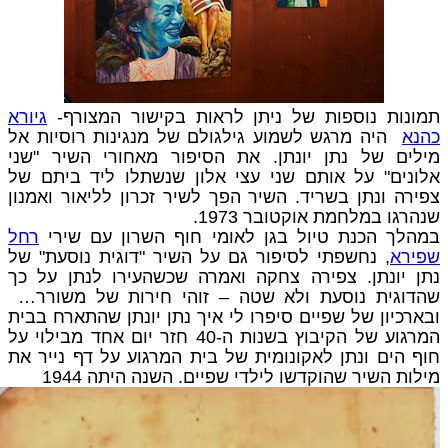
תמונות נוספות של ניתן לראות בקישור המצורף-
גיורא
כהנא
היה מרגש לשמוע גילגולם של מנגינות רוסיות אל
מילים של נתן יונתן. את הסיפור מאחורי השיר "שני
אלונים" על אותם שני עצי אלון שנשתלו ליד ביתם של
צפירה ונתן בשריד. השיר הפך לשיר זכרון לליאור ואמנון
שנהרגו במלחמת אוקטובר 1973.
במהלך הכנת טיול בגן לאומי חוף השרון עם שירי
רחל
שפירא
, נחשפתי לסיפור גם על השיר "דוגית נוסעת" של
נתן יונתן. צפירה צחקה ואמרה שכשהעירו לנתן על כך
שהדוגית נוסעת ולא שטה – זוהי חירות של משורר…
ובארכיון של שפיים סיפרו לי איך נתן יונתן שהתארח בבית
המרגוע של הקיבוץ בשנות ה-40 חזר יום אחד מבילוי על
חוף הים ונתן לאקונומית של בית המרגוע על דף נייר את
מילות השיר שהוקדשו לילדי שפיים. השנה היתה 1944