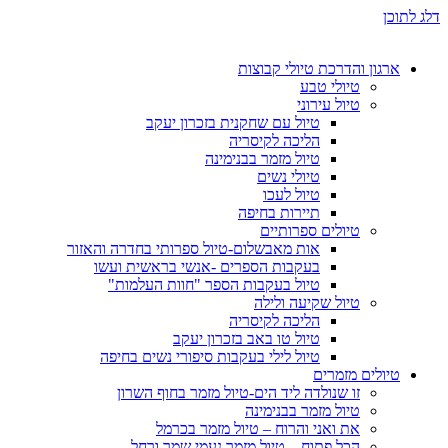
דלג לתוכן
ארגון והדרכת טיולי קבוצות
טיולי טבע
טיול עירוני
טיול עם שחקנית בזכרון יעקב
הליכה לקיסריה
טיול מזמר בבנימינה
טיולי נשים
טיול לעכו
תיירות בחיפה
טיולים ספרותיים
אות מאבשלום-טיול ספרותי בחדרה והאזור
בעקבות הספרים -אנשי בראשית ועשו
טיול בעקבות הספר "חוות העלמות"
טיול שקיעה ולילה
הליכה לקיסריה
טיול טו באב בזכרון יעקב
טיול לילי בעקבות סיפורי נשים בחיפה
טיולים מזמרים
זו שנולדה ליד הים-טיול מזמר בחוף השרון
טיול מזמר בבנימינה
את ואני והרוח – טיול מזמר בכרמל
הכל פתוח – טיול מזמר נעמי שמר ורחל