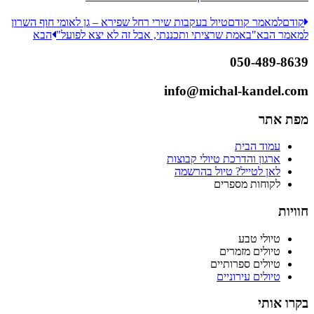
קודם
למאמר קודם
טיול בעקבות שירי רחל שפירא – גן לאומי חוף השרון
למאמר הבא
"באמת שרציתי ותכננתי, אבל זה לא יצא לפועל"
הבא
050-489-8639
info@michal-kandel.com
מפת אתר
עמוד הבית
ארגון והדרכת טיולי קבוצות
לאן לטייל? טיול בהרשמה
לקוחות מספרים
חוויות
טיולי טבע
טיולים מזמרים
טיולים ספרותיים
טיולים עירוניים
בקרו אותי