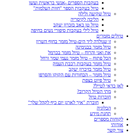
בעקבות הספרים -אנשי בראשית ועשו
טיול בעקבות הספר "חוות העלמות"
טיול שקיעה ולילה
הליכה לקיסריה
טיול טו באב בזכרון יעקב
טיול לילי בעקבות סיפורי נשים בחיפה
טיולים מזמרים
זו שנולדה ליד הים-טיול מזמר בחוף השרון
טיול מזמר בבנימינה
את ואני והרוח – טיול מזמר בכרמל
הכל פתוח – טיול מזמר נעמי שמר ורחל
טיול מזמר בעקבות רכבת העמק
טיול מזמר בזיכרון יעקב
טיול מזמר – הבחורות עם הקוקו והסרפן
טיול פיוט בצפת
לאן כדאי לטייל?
מתי הטיול הקרוב?
חוברות טיול
חוברת "איך לארגן יום כיף לקהל שלך"
הבלוגיה
תחנת מידע
לקוחות מספרים
אודותי
צור קשר