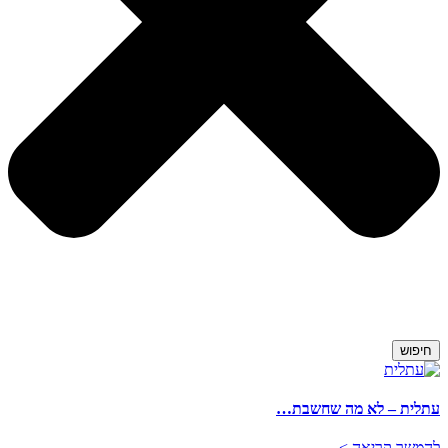
חיפוש
עתלית – לא מה שחשבת…
להמשך קריאה >