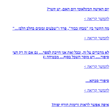
יום האישה הבינלאומי ויום האם, יש קשר?
להמשך קריאה >
מה הקשר בין "מבחן כבוד", פרד ו"שבֹּעים זבּובּים בּחלבּ הלבּן…"
להמשך קריאה >
לא מדברים על זה, ובכל זאת אני חייבת לספר… גם אם זה רק חצי
סיפור…. ויש מוסר השכל בסוף… מבטיחה :)
להמשך קריאה >
סיפורי סבתא…
להמשך קריאה >
איפה אפשר לראות זרימות חורף יפות?