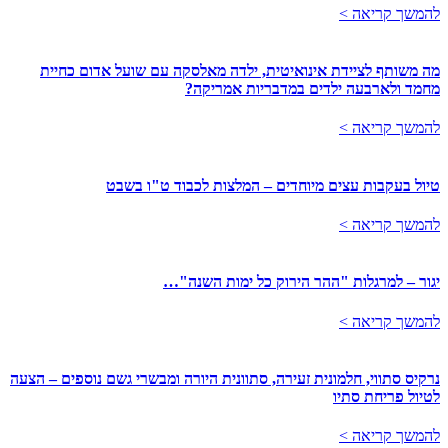
להמשך קריאה >
מה משותף לציידת אינואיטית, ילדה מאלסקה עם שועל אדום כחיית
מחמד ולארבעה ילדים במדבריות אמריקה?
להמשך קריאה >
טיול בעקבות עצים מיוחדים – המלצות לכבוד ט"ו בשבט
להמשך קריאה >
יגור – למרגלות "ההר הירוק כל ימות השנה"…
להמשך קריאה >
נרקיס סתווי, חלמונית זעירה, סתוונית היורה ומבשרי גשם נוספים – הצעה
לטיול פריחת סתיו
להמשך קריאה >