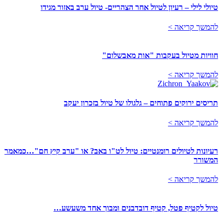
טיולי לילי – רעיון לטיול אחר הצהריים- טיול ערב באזור מגידו
להמשך קריאה >
חוויות מטיול בעקבות "אות מאבשלום"
להמשך קריאה >
תריסים ירוקים פתוחים – גלגולו של טיול בזכרון יעקב
להמשך קריאה >
רעיונות לטיולים רומנטיים: טיול לט"ו באב? או "ערב קיץ חם"…כמאמר
המשורר
להמשך קריאה >
טיול לקטיף פטל, קטיף דובדבנים ומבוך אחד משעשע…