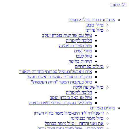
דלג לתוכן
ארגון והדרכת טיולי קבוצות
טיולי טבע
טיול עירוני
טיול עם שחקנית בזכרון יעקב
הליכה לקיסריה
טיול מזמר בבנימינה
טיולי נשים
טיול לעכו
תיירות בחיפה
טיולים ספרותיים
אות מאבשלום-טיול ספרותי בחדרה והאזור
בעקבות הספרים -אנשי בראשית ועשו
טיול בעקבות הספר "חוות העלמות"
טיול שקיעה ולילה
הליכה לקיסריה
טיול טו באב בזכרון יעקב
טיול לילי בעקבות סיפורי נשים בחיפה
טיולים מזמרים
זו שנולדה ליד הים-טיול מזמר בחוף השרון
טיול מזמר בבנימינה
את ואני והרוח – טיול מזמר בכרמל
הכל פתוח – טיול מזמר נעמי שמר ורחל